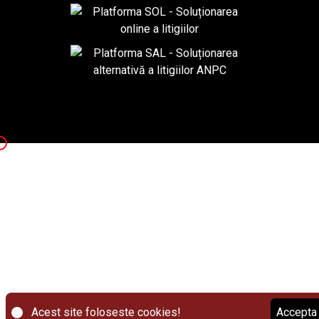
Accepta
Acest site foloseste cookies!
Accepta